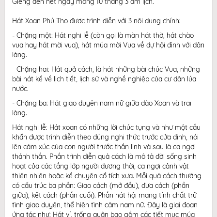
Giêng đến hết ngày mồng 10 tháng 3 âm lịch.
Hát Xoan Phú Thọ được trình diễn với 3 nội dung chính:
- Chặng một: Hát nghi lễ (còn gọi là màn hát thờ, hát chào
vua hay hát mời vua), hát múa mời Vua về dự hội đình với dân
làng.
- Chặng hai: Hát quả cách, là hát những bài chúc Vua, những
bài hát kể về lịch tiết, lịch sử và nghề nghiệp của cư dân lúa
nước.
- Chặng ba: Hát giao duyên nam nữ giữa đào Xoan và trai
làng.
Hát nghi lễ: Hát xoan có những lời chúc tụng và như một cầu
khẩn được trình diễn theo đúng nghi thức trước cửa đình, nói
lên cảm xúc của con người trước thần linh và sau là ca ngợi
thánh thần. Phần trình diễn quả cách là mô tả đời sống sinh
hoạt của các tầng lớp người đương thời, ca ngợi cảnh vật
thiên nhiên hoặc kể chuyện cổ tích xưa. Mỗi quả cách thường
có cấu trúc ba phần: Giao cách (mở đầu), đưa cách (phần
giữa), kết cách (phần cuối). Phần hát hội mang tính chất trữ
tình giao duyên, thể hiện tình cảm nam nữ. Đây là giai đoạn
ứng tác như: Hát ví, trống quân bao gồm các tiết mục múa