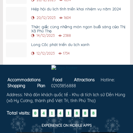
Hiệp hội du lịch tỉnh triển khai nhiệm vụ năm 2024
20/12/2023
1604
Thức giấc cùng những món ngon buổi sáng của Thị
Xã Phú Thọ.
14/12/2023
2388
Long Cốc phát triển du lịch xanh
12/12/2023
1734
Accommodations
Food
Attractions
Hotline:
Shopping
Plan
02103856888
Address: Nhà đón khách quốc tế - Khu di tích lịch sử Đền Hùng
(xã Hy Cương, thành phố Việt Trì, tỉnh Phú Thọ)
Total visits:
0
4
1
4
1
8
8
8
EXPERIENCE ON MOBILE APPS