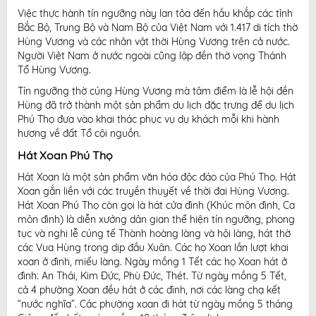
Việc thực hành tín ngưỡng này lan tỏa đến hầu khắp các tỉnh
Bắc Bộ, Trung Bộ và Nam Bộ của Việt Nam với 1.417 di tích thờ
Hùng Vương và các nhân vật thời Hùng Vương trên cả nước.
Người Việt Nam ở nước ngoài cũng lập đền thờ vọng Thánh
Tổ Hùng Vương.
Tín ngưỡng thờ cúng Hùng Vương mà tâm điểm là lễ hội đền
Hùng đã trở thành một sản phẩm du lịch đặc trưng để du lịch
Phú Thọ đưa vào khai thác phục vụ du khách mỗi khi hành
hương về đất Tổ cội nguồn.
Hát Xoan Phú Thọ
Hát Xoan là một sản phẩm văn hóa độc đáo của Phú Thọ. Hát
Xoan gắn liền với các truyền thuyết về thời đại Hùng Vương.
Hát Xoan Phú Thọ còn gọi là hát cửa đình (Khúc môn đình, Ca
môn đình) là diễn xướng dân gian thể hiện tín ngưỡng, phong
tục và nghi lễ cúng tế Thành hoàng làng và hội làng, hát thờ
các Vua Hùng trong dịp đầu Xuân. Các họ Xoan lần lượt khai
xoan ở đình, miếu làng. Ngày mồng 1 Tết các họ Xoan hát ở
đình: An Thái, Kim Đức, Phù Đức, Thét. Từ ngày mồng 5 Tết,
cả 4 phường Xoan đều hát ở các đình, nơi các làng chạ kết
“nước nghĩa”. Các phường xoan đi hát từ ngày mồng 5 tháng