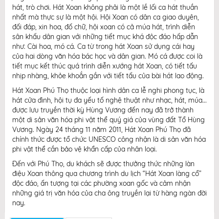
hát, trò chơi. Hát Xoan không phải là một lề lối ca hát thuần
nhất mà thực sự là một hội. Hội Xoan có dân ca giao duyên,
đối đáp, xin hoa, đố chữ, hội xoan có cả múa hát, trình diễn
sân khấu dân gian với những tiết mục khá độc đáo hấp dẫn
như: Cài hoa, mó cá. Ca từ trong hát Xoan sử dụng cái hay
của hai dòng văn hóa bác học và dân gian. Mó cá được coi là
tiết mục kết thúc quá trình diễn xướng hát Xoan, có tiết tấu
nhịp nhàng, khỏe khoắn gần với tiết tấu của bài hát lao động.
Hát Xoan Phú Thọ thuộc loại hình dân ca lễ nghi phong tục, là
hát cửa đình, hội tụ đa yếu tố nghệ thuật như nhạc, hát, múa...
được lưu truyền thời kỳ Hùng Vương đến nay đã trở thành
một di sản văn hóa phi vật thể quý giá của vùng đất Tổ Hùng
Vương. Ngày 24 tháng 11 năm 2011, Hát Xoan Phú Thọ đã
chính thức được tổ chức UNESCO công nhận là di sản văn hóa
phi vật thể cần bảo vệ khẩn cấp của nhân loại.
Đến với Phú Thọ, du khách sẽ được thưởng thức những làn
điệu Xoan thông qua chương trình du lịch “Hát Xoan làng cổ”
độc đáo, ấn tượng tại các phường xoan gốc và cảm nhận
những giá trị văn hóa của cha ông truyền lại từ hàng ngàn đời
nay.