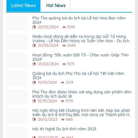
Latest News
Hot News
Phú Thọ quảng bá du lịch tại Lễ hội Hoa Ban năm
2024
20/03/2024
1594
Nhiều hoạt động sẽ diễn ra trong dịp Giỗ Tổ Hùng
Vương - Lễ hội Đền Hùng và Tuần Văn hóa - Du lịch
Đất Tổ năm 2024.
20/03/2024
2049
Hoạt động “Sắc xuân Đất Tổ - Chào xuân Giáp Thìn
2024”
03/02/2024
1573
Quảng bá du lịch Phú Thọ tại Lễ hội Tết Việt năm
2024
19/01/2024
2129
Phú Thọ đón đoàn khảo sát xây dựng sản phẩm đón
khách du lịch quốc tế
10/01/2024
1574
Hội nghị tổng kết Chương trình liên kết, hợp tác phát
triển du lịch 8 tỉnhTây Bắc mở rộng và Thành phố Hồ
Chí Minh năm 2023
26/12/2023
1665
Hội thi Nghề Du lịch tỉnh năm 2023
20/12/2023
1654