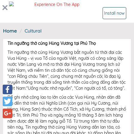
Experience On The App
SIGN IN
Install now
Home
Cultural
Tín ngưỡng thờ cúng Hùng Vương tại Phú Thọ
Tín ngưỡng thờ cúng Hùng Vương bắt nguồn từ thời đại các
Vua Hùng - vị vua Tổ của người Việt, người có công sáng lập
nước Văn Lang và mở ra thời đại Hùng Vương trong lịch sử
Việt Nam, với niềm tin cả dân tộc có cùng chung giống nòi
“con Rồng cháu Tiên”, cùng chung một nguồn cội; là đạo lý
truyền thống trong đời sống tinh thần của cộng đồng dân tộc
Việt Nam:“Uống nước nhớ nguồn”, “Con người có tổ, có tông”.
Để ghi nhớ công lao to lớn của các Vua Hùng, nhân dân đã
Facebook
lập đền thờ trên núi Nghĩa Lĩnh (còn gọi núi Hy Cương, núi
Hùng, Hùng Sơn) thuộc thôn Cổ Tích, xã Hy Cương, thành phố
Twitter
Việt Trì, tỉnh Phú Thọ và ngày mồng 10 tháng 3 âm lịch hàng
năm được đặt lệ làm ngày giỗ Tổ. Từ trung tâm thờ tự đầu
Google+
tiên này, Tín ngưỡng thờ cúng Hùng Vương dần lan tỏa, có
sức sống lâu bền từ đời này qua đời khác, từ đồng bằng lên