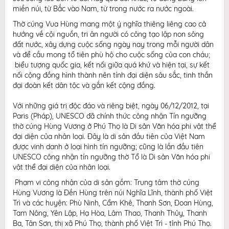
miền núi, từ Bắc vào Nam, từ trong nước ra nước ngoài.
Thờ cúng Vua Hùng mang một ý nghĩa thiêng liêng cao cả
hướng về cội nguồn, tri ân người có công tạo lập non sông
đất nước, xây dựng cuộc sống ngày nay trong mỗi người dân
và để cầu mong tổ tiên phù hộ cho cuộc sống của con cháu;
biểu tượng quốc gia, kết nối giữa quá khứ và hiện tại, sự kết
nối cộng đồng hình thành nên tính đại diện sâu sắc, tinh thần
đại đoàn kết dân tộc và gắn kết cộng đồng.
Với những giá trị độc đáo và riêng biệt, ngày 06/12/2012, tại
Paris (Pháp), UNESCO đã chính thức công nhận Tín ngưỡng
thờ cúng Hùng Vương ở Phú Thọ là Di sản Văn hóa phi vật thể
đại diện của nhân loại. Đây là di sản đầu tiên của Việt Nam
được vinh danh ở loại hình tín ngưỡng; cũng là lần đầu tiên
UNESCO công nhận tín ngưỡng thờ Tổ là Di sản Văn hóa phi
vật thể đại diện của nhân loại.
Phạm vi công nhận của di sản gồm: Trung tâm thờ cúng
Hùng Vương là Đền Hùng trên núi Nghĩa Lĩnh, thành phố Việt
Trì và các huyện: Phù Ninh, Cẩm Khê, Thanh Sơn, Đoan Hùng,
Tam Nông, Yên Lập, Hạ Hòa, Lâm Thao, Thanh Thủy, Thanh
Ba, Tân Sơn, thị xã Phú Thọ, thành phố Việt Trì - tỉnh Phú Thọ.