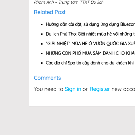
Phạm Anh – Trung tâm TTXT Du lịch
Related Post
Hướng dẫn cài đặt, sử dụng ứng dụng Bluezone
Du lịch Phú Thọ: Giải nhiệt mùa hè với những 
“GIẢI NHIỆT” MÙA HÈ Ở VƯỜN QUỐC GIA X
NHỮNG CON PHỐ MUA SẮM DÀNH CHO KHÁCH
Các địa chỉ Spa tin cậy dành cho du khách khi 
Comments
You need to
Sign in
or
Register
new accou