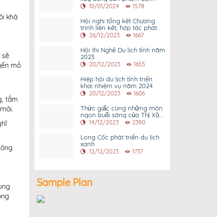
khách du lịch quốc tế
10/01/2024
1578
ỏi khả
Hội nghị tổng kết Chương
trình liên kết, hợp tác phát
triển du lịch 8 tỉnhTây Bắc
26/12/2023
1667
mở rộng và Thành phố Hồ
Chí Minh năm 2023
Hội thi Nghề Du lịch tỉnh năm
 sẽ
2023
20/12/2023
1655
uyến mồ
Hiệp hội du lịch tỉnh triển
khai nhiệm vụ năm 2024
20/12/2023
1606
g, tắm
Thức giấc cùng những món
mỏi.
ngon buổi sáng của Thị Xã
Phú Thọ.
14/12/2023
2390
ghĩ
Long Cốc phát triển du lịch
xanh
hông
12/12/2023
1737
Sample Plan
cùng
ong