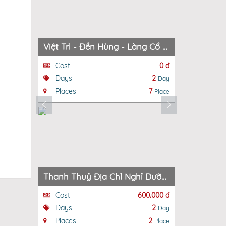
Việt Trì - Đền Hùng - Làng Cổ Hùng Lô - KDL Nước Khoáng Nóng Thanh Thuỷ - Việt Trì
Cost
0 đ
Cost
Days
2
Days
Day
Places
7
Places
Place
Thanh Thuỷ Địa Chỉ Nghỉ Dưỡng Lý Tưởng” Việt Trì - Đền Hùng - Đền Lang Sương - Khu Du Lịch Đảo Ngọc
Cost
600.000 đ
Cost
Days
2
Days
Day
Places
2
Places
Place