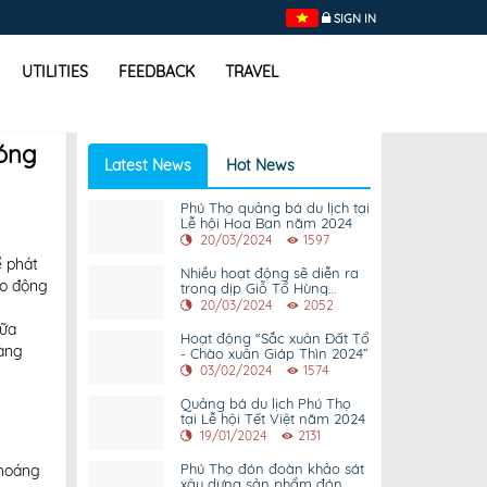
SIGN IN
UTILITIES
FEEDBACK
TRAVEL
nóng
Latest News
Hot News
Phú Thọ quảng bá du lịch tại
Lễ hội Hoa Ban năm 2024
20/03/2024
1597
ể phát
Nhiều hoạt động sẽ diễn ra
ao động
trong dịp Giỗ Tổ Hùng
Vương - Lễ hội Đền Hùng và
20/03/2024
2052
Tuần Văn hóa - Du lịch Đất
hữa
Tổ năm 2024.
Hoạt động “Sắc xuân Đất Tổ
Hàng
- Chào xuân Giáp Thìn 2024”
03/02/2024
1574
Quảng bá du lịch Phú Thọ
tại Lễ hội Tết Việt năm 2024
19/01/2024
2131
Phú Thọ đón đoàn khảo sát
khoáng
xây dựng sản phẩm đón