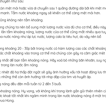
 khuyên như sau:
òn mệt mỏi hoặc vừa di chuyển sau 1 quãng đường dài bởi khi mệt m
m mạnh. Tắm nước khoáng ngay sẽ khiến cơ thể càng mệt mỏi hơn.
a cũng không nên tắm khoáng.
áng chúng ta nên bổ sung một lượng nước vừa đủ cho cơ thể, điều này
i lần tắm khoáng nóng, lượng nước của cơ thể cũng mất nhiều qua t
ủa nước nóng như áp lực nước, lượng calo bị tiêu hụt, do vậy nên bổ
ng khoảng 20 - 30p bởi trong nước có hàm lượng cao các chất khoán
c chất khoáng vào trong cơ thể mà chúng còn gây ra cảm giác mệt 
ưởng nhất để bạn tắm khoáng nóng. Hãy xoá bỏ những băn khoăn, suy n
 trong làn nước ấm nóng.
 nhiệt độ hạ thấp đột ngột sẽ gây ảnh hưởng xấu tới hoạt động lưu t
những thế còn ảnh hưởng tới nhịp đập của tim và huyết áp.
 nóng đều đặn mỗi tuần từ 2 đến 3 buổi.
 khoáng nóng. Hy vọng, với không khí trong lành gần gũi thiên nhiên 
sức khoẻ tốt nhất khi ngâm mình trong làn nước khoáng nóng ở một tr
vua Hùng.