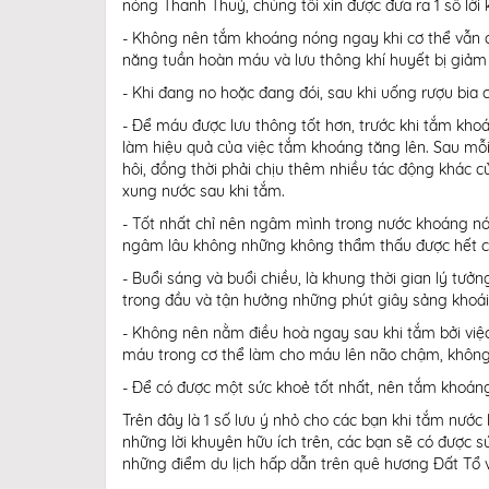
nóng Thanh Thuỷ, chúng tôi xin được đưa ra 1 số lời
- Không nên tắm khoáng nóng ngay khi cơ thể vẫn c
năng tuần hoàn máu và lưu thông khí huyết bị giả
- Khi đang no hoặc đang đói, sau khi uống rượu bi
- Để máu được lưu thông tốt hơn, trước khi tắm kho
làm hiệu quả của việc tắm khoáng tăng lên. Sau mỗ
hôi, đồng thời phải chịu thêm nhiều tác động khác c
xung nước sau khi tắm.
- Tốt nhất chỉ nên ngâm mình trong nước khoáng nó
ngâm lâu không những không thẩm thấu được hết cá
- Buổi sáng và buổi chiều, là khung thời gian lý t
trong đầu và tận hưởng những phút giây sảng khoái
- Không nên nằm điều hoà ngay sau khi tắm bởi việc
máu trong cơ thể làm cho máu lên não chậm, không 
- Để có được một sức khoẻ tốt nhất, nên tắm khoáng
Trên đây là 1 số lưu ý nhỏ cho các bạn khi tắm nước
những lời khuyên hữu ích trên, các bạn sẽ có được 
những điểm du lịch hấp dẫn trên quê hương Đất Tổ 