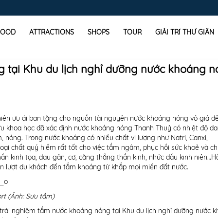
FOOD
ATTRACTIONS
SHOPS
TOUR
GIẢI TRÍ THƯ GIÃN
g tại Khu du lịch nghỉ dưỡng nước khoáng 
hiên ưu ái ban tặng cho nguồn tài nguyên nước khoáng nóng vô giá đ
n cứu khoa học đã xác định nước khoáng nóng Thanh Thuỷ có nhiệt độ d
 nóng. Trong nước khoáng có nhiều chất vi lượng như Natri, Canxi,
loại chất quý hiếm rất tốt cho việc tắm ngâm, phục hồi sức khoẻ và c
ần kinh tọa, đau gân, cơ, căng thẳng thần kinh, nhức đầu kinh niên…
ìn lượt du khách đến tắm khoáng từ khắp mọi miền đất nước.
rt (Ảnh: Sưu tầm)
i trải nghiệm tắm nước khoáng nóng tại Khu du lịch nghỉ dưỡng nước 