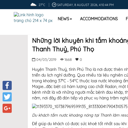
27°C
SATURDAY, 8 AUGUST 2026, 4:10:44 PM
NEWS
ACCOMMODATIONS
Những lời khuyên khi tắm khoán
Thanh Thuỷ, Phú Thọ
04/03/2019
1668
0
Huyện Thanh Thuỷ, tỉnh Phú Thọ là nơi được thiên n
triển du lịch nghỉ dưỡng. Qua nhiều tài liệu nghiê
trong khoảng 37°C - 54°C thuộc loại nước khoáng ấm,
Magie...đặc biệt có hàm lượng cao chất Radon, một 
bệnh nhất là với những người mắc bệnh đau khớp, th
Facebook
năm, nơi đây đã đón tiếp và phục vụ hàng trăm ngh
Twitter
Du khách tắm nước khoáng nóng tại Thanh lâm reso
Google+
Để giúp du khách có được sức khoẻ tốt nhất sau kh