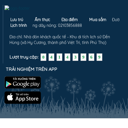
Lưu trú
Ẩm thực
Địa điểm
Mua sắm
Đườ
Lịch trình
ng dây nóng: 02103856888
Địa chỉ: Nhà đón khách quốc tế - Khu di tích lịch sử Đền
Hùng (xã Hy Cương, thành phố Việt Trì, tỉnh Phú Thọ)
Lượt truy cập:
0
4
1
4
3
9
6
9
TRẢI NGHIỆM TRÊN APP