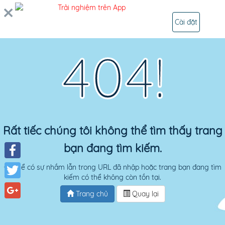
Trải nghiệm trên App
ĐĂNG NHẬP
Cài đặt
404!
Rất tiếc chúng tôi không thể tìm thấy trang
bạn đang tìm kiếm.
Facebook
Có thể có sự nhầm lẫn trong URL đã nhập hoặc trang bạn đang tìm
kiếm có thể không còn tồn tại.
Twitter
Trang chủ
Quay lại
Google+