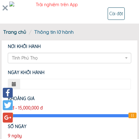
Trải nghiệm trên App
ĐĂNG NHẬP
Cài đặt
Trang chủ
Thông tin lữ hành
NƠI KHỞI HÀNH
Tỉnh Phú Thọ
NGÀY KHỞI HÀNH
KHOẢNG GIÁ
Facebook
0
đ
-
15,000,000
đ
Twitter
SỐ NGÀY
Google+
9
ngày