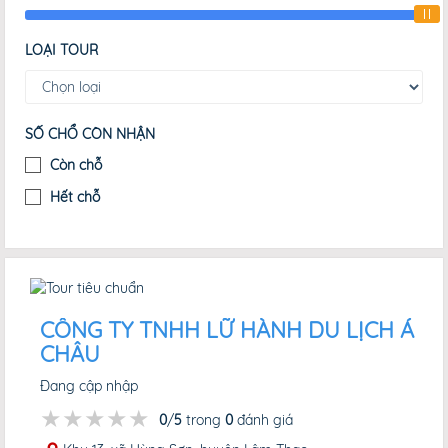
LOẠI TOUR
SỐ CHỔ CÒN NHẬN
Còn chỗ
Hết chỗ
CÔNG TY TNHH LỮ HÀNH DU LỊCH Á
CHÂU
Đang cập nhập
★★★★★
★★★★★
★★★★★
0
/
5
trong
0
đánh giá