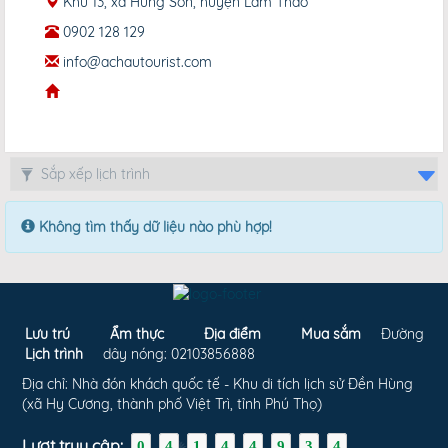
Khu 13, xã Hùng Sơn, huyện Lâm Thao
0902 128 129
info@achautourist.com
Không tìm thấy dữ liệu nào phù hợp!
Lưu trú
Ẩm thực
Địa điểm
Mua sắm
Đường
Lịch trình
dây nóng: 02103856888
Địa chỉ: Nhà đón khách quốc tế - Khu di tích lịch sử Đền Hùng
(xã Hy Cương, thành phố Việt Trì, tỉnh Phú Thọ)
Lượt truy cập:
0
4
1
4
4
9
3
4