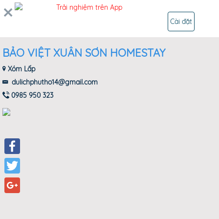
Trải nghiệm trên App
ĐĂNG NHẬP
Cài đặt
BẢO VIỆT XUÂN SƠN HOMESTAY
Xóm Lấp
dulichphutho14@gmail.com
0985 950 323
Facebook
Twitter
Google+