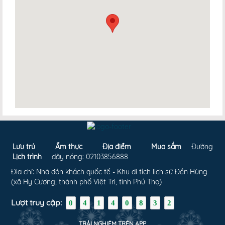
Lưu trú
Ẩm thực
Địa điểm
Mua sắm
Đường
Lịch trình
dây nóng: 02103856888
Địa chỉ: Nhà đón khách quốc tế - Khu di tích lịch sử Đền Hùng
(xã Hy Cương, thành phố Việt Trì, tỉnh Phú Thọ)
Lượt truy cập:
0
4
1
4
0
8
3
2
TRẢI NGHIỆM TRÊN APP