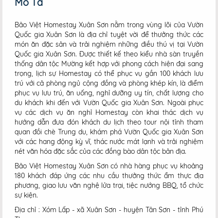
Mô Tả
Bảo Việt Homestay Xuân Sơn nằm trong vùng lõi của Vườn
Quốc gia Xuân Sơn là địa chỉ tuyệt vời để thưởng thức các
món ăn đặc sản và trải nghiệm những điều thú vị tại Vườn
Quốc gia Xuân Sơn. Được thiết kế theo kiểu nhà sàn truyền
thống dân tộc Mường kết hợp với phong cách hiện đại sang
trọng, lịch sự Homestay có thể phục vụ gần 100 khách lưu
trú với cả phòng ngủ cộng đồng và phòng khép kín, là điểm
phục vụ lưu trú, ăn uống, nghỉ dưỡng uy tín, chất lượng cho
du khách khi đến với Vườn Quốc gia Xuân Sơn. Ngoài phục
vụ các dịch vụ ăn nghỉ Homestay còn khai thác dịch vụ
hướng dẫn đưa đón khách du lịch theo tour nội tỉnh tham
quan đồi chè Trung du, khám phá Vườn Quốc gia Xuân Sơn
với các hang động kỳ vĩ, thác nước mát lạnh và trải nghiệm
nét văn hóa đặc sắc của các đồng bào dân tộc bản địa.
Bảo Việt Homestay Xuân Sơn có nhà hàng phục vụ khoảng
180 khách đáp ứng các nhu cầu thưởng thức ẩm thực địa
phương, giao lưu văn nghệ lửa trại, tiệc nướng BBQ, tổ chức
sự kiện.
Địa chỉ : Xóm Lấp - xã Xuân Sơn - huyện Tân Sơn - tỉnh Phú