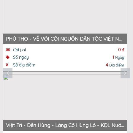
PHÚ THỌ - VỀ VỚI CỘI NGUỒN DÂN TỘC VIỆT NAM
Chi phí
0 đ
Số ngày
1
Ngày
Số địa điểm
4
Địa điểm
Việt Trì - Đền Hùng - Làng Cổ Hùng Lô - KDL Nước Khoáng Nóng Thanh Thuỷ - Việt Trì