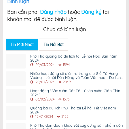
Bình luận
Bạn cần phải
Đăng nhập
hoặc
Đăng ký
tài
khoản mới để được bình luận.
Chưa có bình luận
Tin Mới Nhất
Tin Nổi Bật
Phú Thọ quảng bá du lịch tại Lễ hội Hoa Ban năm
2024
20/03/2024
1594
Nhiều hoạt động sẽ diễn ra trong dịp Giỗ Tổ Hùng
Vương - Lễ hội Đền Hùng và Tuần Văn hóa - Du lịch
Đất Tổ năm 2024.
20/03/2024
2049
Hoạt động “Sắc xuân Đất Tổ - Chào xuân Giáp Thìn
2024”
03/02/2024
1573
Quảng bá du lịch Phú Thọ tại Lễ hội Tết Việt năm
2024
19/01/2024
2129
Phú Thọ đón đoàn khảo sát xây dựng sản phẩm đón