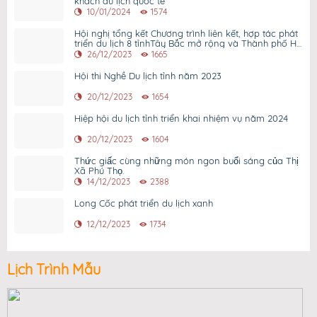
khách du lịch quốc tế
10/01/2024
1574
Hội nghị tổng kết Chương trình liên kết, hợp tác phát
triển du lịch 8 tỉnhTây Bắc mở rộng và Thành phố Hồ
Chí Minh năm 2023
26/12/2023
1665
Hội thi Nghề Du lịch tỉnh năm 2023
20/12/2023
1654
Hiệp hội du lịch tỉnh triển khai nhiệm vụ năm 2024
20/12/2023
1604
Thức giấc cùng những món ngon buổi sáng của Thị
Xã Phú Thọ.
14/12/2023
2388
Long Cốc phát triển du lịch xanh
12/12/2023
1734
Lịch Trình Mẫu