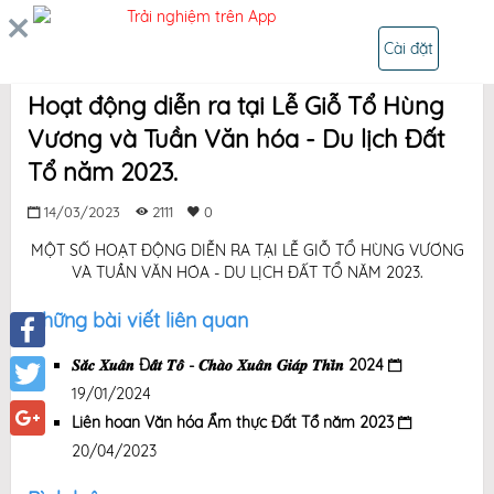
Trải nghiệm trên App
ĐĂNG NHẬP
Cài đặt
Hoạt động diễn ra tại Lễ Giỗ Tổ Hùng
Vương và Tuần Văn hóa - Du lịch Đất
Tổ năm 2023.
14/03/2023
2111
0
MỘT SỐ HOẠT ĐỘNG DIỄN RA TẠI LỄ GIỖ TỔ HÙNG VƯƠNG
VÀ TUẦN VĂN HÓA - DU LỊCH ĐẤT TỔ NĂM 2023.
Những bài viết liên quan
Facebook
𝑺𝒂̆́𝒄 𝑿𝒖𝒂̂𝒏 Đ𝒂̂́𝒕 𝑻𝒐̂̉ - 𝑪𝒉𝒂̀𝒐 𝑿𝒖𝒂̂𝒏 𝑮𝒊𝒂́𝒑 𝑻𝒉𝒊̀𝒏 2024
19/01/2024
Twitter
Liên hoan Văn hóa Ẩm thực Đất Tổ năm 2023
20/04/2023
Google+