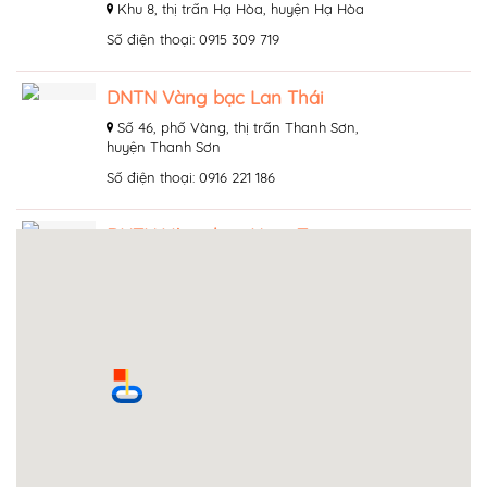
Khu 8, thị trấn Hạ Hòa, huyện Hạ Hòa
Số điện thoại: 0915 309 719
DNTN Vàng bạc Lan Thái
Số 46, phố Vàng, thị trấn Thanh Sơn,
huyện Thanh Sơn
Số điện thoại: 0916 221 186
DNTN Vàng bạc Nam Trang
Khu 10B, xã Tân Phú, huyện Tân Sơn
Số điện thoại: 0984 647 823
DNTN Vàng bạc - Đá quý Thân
Phiến
Số 2077, đại lộ Hùng Vương, phường
Gia Cẩm, thành phố Việt Trì
Số điện thoại: 0983 010 356