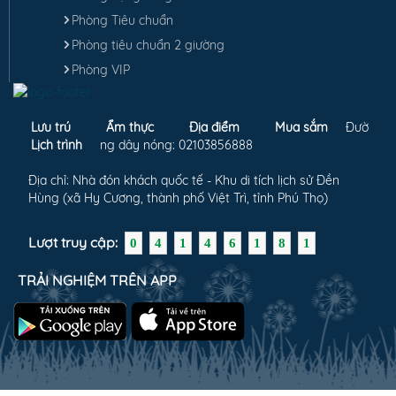
Phòng Tiêu chuẩn
Phòng tiêu chuẩn 2 giường
Phòng VIP
Lưu trú
Ẩm thực
Địa điểm
Mua sắm
Đườ
Lịch trình
ng dây nóng: 02103856888
Địa chỉ: Nhà đón khách quốc tế - Khu di tích lịch sử Đền
Hùng (xã Hy Cương, thành phố Việt Trì, tỉnh Phú Thọ)
Lượt truy cập:
0
4
1
4
6
1
8
1
TRẢI NGHIỆM TRÊN APP