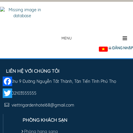
MENU
ĐĂNG NHẬP
LIÊN HỆ VỚI CHÚNG TÔI
Khu 9 Đường Nguyễn Tất Thành, Tân Tiến Tỉnh Phú Thọ
Facebook
02103555555
Twitter
viettrigardenhotel68@gmail.com
PHÒNG KHÁCH SẠN
Phòng hạng sang