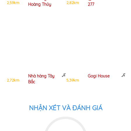
km
2,82km
5,40km
Hoàng Thủy
277
Nhà hàng Tây
Gogi House
km
5,39km
5,96km
Bắc
NHẬN XÉT VÀ ĐÁNH GIÁ