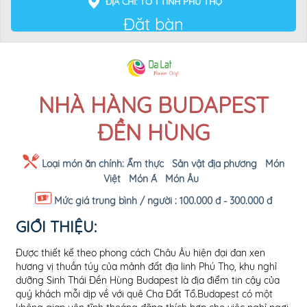
ĐỊA CHỈ: TỔ 1 TỈNH PHÚ THỌ
Đặt bàn
NHÀ HÀNG BUDAPEST
ĐỀN HÙNG
Loại món ăn chính:
Ẩm thực
Sản vật địa phương
Món
Việt
Món Á
Món Âu
Mức giá trung bình / người :
100.000 đ - 300.000 đ
GIỚI THIỆU:
Được thiết kế theo phong cách Châu Âu hiện đại đan xen
ối 
hương vị thuần túy của mảnh đất địa linh Phú Thọ, khu nghỉ
tíc
dưỡng Sinh Thái Đền Hùng Budapest là địa điểm tin cậy của
thí
quý khách mỗi dịp về với quê Cha Đất Tổ.Budapest có một
buổ