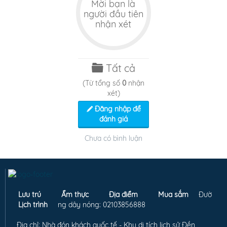
Mời bạn là
người đầu tiên
nhận xét
Tất cả
(Từ tổng số
0
nhận
xét)
Đăng nhập để
đánh giá
Chưa có bình luận
Lưu trú
Ẩm thực
Địa điểm
Mua sắm
Đườ
Lịch trình
ng dây nóng: 02103856888
Địa chỉ: Nhà đón khách quốc tế - Khu di tích lịch sử Đền