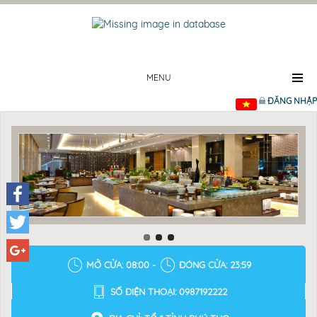
MENU
ĐĂNG NHẬP
Facebook
Twitter
MỞ CỬA: 08:00 -
ĐÓNG CỬA: 23:59
Google+
SỐ ĐIỆN THOẠI: 0987192222