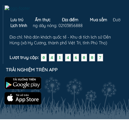
Lưu trú
Ẩm thực
Địa điểm
Mua sắm
Đườ
Lịch trình
ng dây nóng: 02103856888
Địa chỉ: Nhà đón khách quốc tế - Khu di tích lịch sử Đền
Hùng (xã Hy Cương, thành phố Việt Trì, tỉnh Phú Thọ)
Lượt truy cập:
0
4
1
4
6
0
0
7
TRẢI NGHIỆM TRÊN APP