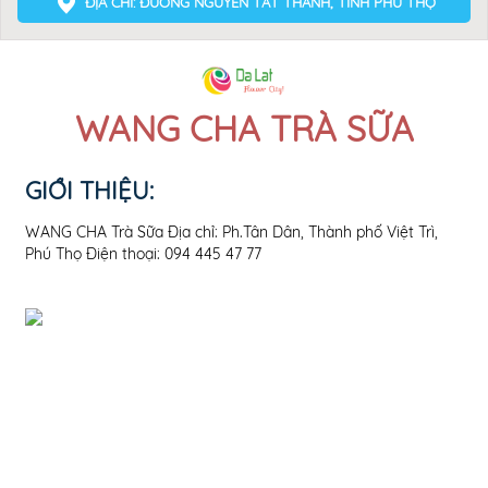
ĐỊA CHỈ: ĐƯỜNG NGUYỄN TẤT THÀNH, TỈNH PHÚ THỌ
WANG CHA TRÀ SỮA
GIỚI THIỆU:
WANG CHA Trà Sữa Địa chỉ: Ph.Tân Dân, Thành phố Việt Trì,
Phú Thọ Điện thoại: 094 445 47 77