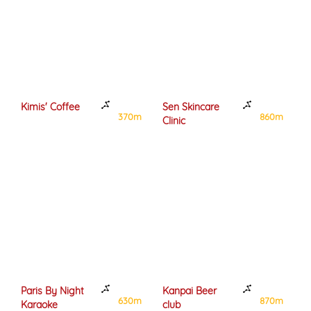
Kimis' Coffee
Sen Skincare
T
m
370m
860m
Clinic
K
Paris By Night
Kanpai Beer
K
m
630m
870m
Karaoke
club
T