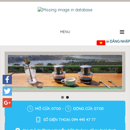
MENU
ĐĂNG NHẬP
Facebook
Twitter
MỞ CỬA: 07:00 -
ĐÓNG CỬA: 07:00
Google+
SỐ ĐIỆN THOẠI: 094 445 47 77