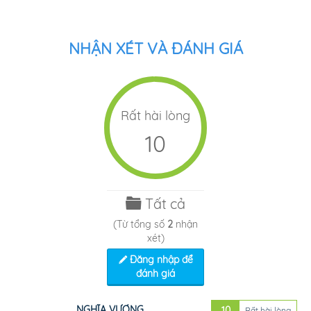
NHẬN XÉT VÀ ĐÁNH GIÁ
Rất hài lòng
10
Tất cả
(Từ tổng số
2
nhận
xét)
Đăng nhập để
đánh giá
NGHĨA VƯƠNG
10
Rất hài lòng