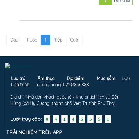
Đã trả lời
Đầu
Trước
1
Tiếp
Cuối
Lưu trú
Ẩm thực
Địa điểm
Mua sắm
Đườ
Lịch trình
ng dây nóng: 02103856888
Địa chỉ: Nhà đón khách quốc tế - Khu di tích lịch sử Đền
Hùng (xã Hy Cương, thành phố Việt Trì, tỉnh Phú Thọ)
Lượt truy cập:
0
4
1
4
5
5
5
1
TRẢI NGHIỆM TRÊN APP