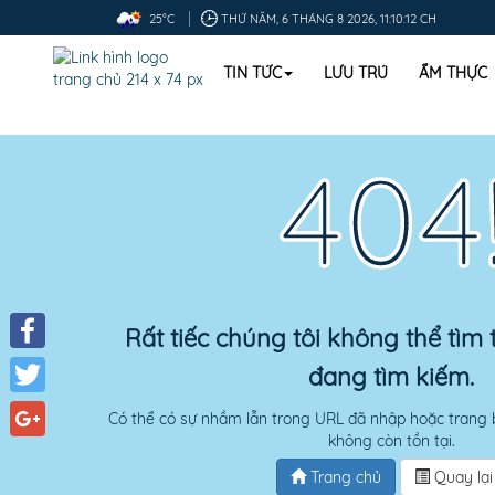
25°C
THỨ NĂM, 6 THÁNG 8 2026, 11:10:13 CH
TIN TỨC
LƯU TRÚ
ẨM THỰC
404
Rất tiếc chúng tôi không thể tìm
Facebook
đang tìm kiếm.
Twitter
Có thể có sự nhầm lẫn trong URL đã nhập hoặc trang 
không còn tồn tại.
Google+
Trang chủ
Quay lại