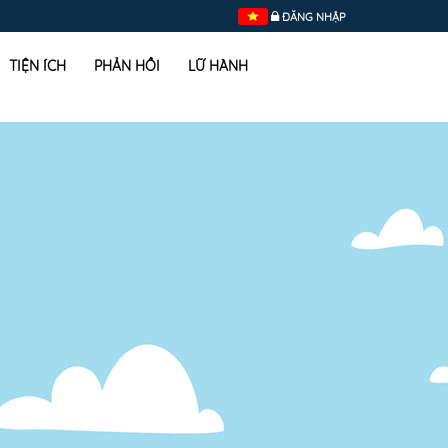
ĐĂNG NHẬP
TIỆN ÍCH
PHẢN HỒI
LỮ HÀNH