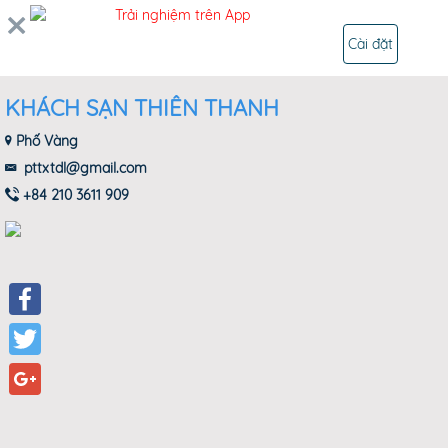
Trải nghiệm trên App
ĐĂNG NHẬP
Cài đặt
KHÁCH SẠN THIÊN THANH
Phố Vàng
pttxtdl@gmail.com
+84 210 3611 909
Facebook
Twitter
Google+