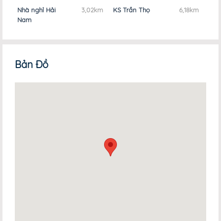
Nhà nghỉ Hải
3,02km
KS Trần Thọ
6,18km
Nhà N
Nam
Thịnh
Bản Đồ