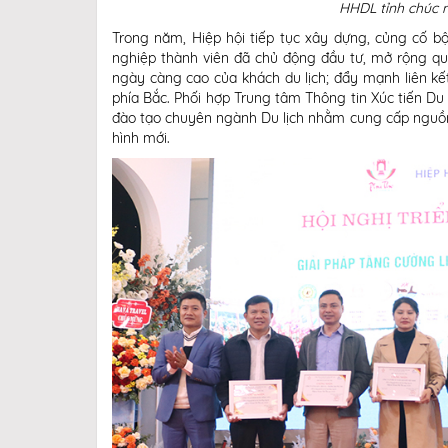
HHDL tỉnh chúc 
Trong năm, Hiệp hội tiếp tục xây dựng, củng cố b
nghiệp thành viên đã chủ động đầu tư, mở rộng qu
ngày càng cao của khách du lịch; đẩy mạnh liên kết
phía Bắc. Phối hợp Trung tâm Thông tin Xúc tiến Du
đào tạo chuyên ngành Du lịch nhằm cung cấp nguồn nh
hình mới.