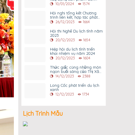
khách du lịch quốc tế
10/01/2024
1574
Hội nghị tổng kết Chương
trình liên kết, hợp tác phát
triển du lịch 8 tỉnhTây Bắc
26/12/2023
1664
mở rộng và Thành phố Hồ
Chí Minh năm 2023
Hội thi Nghề Du lịch tỉnh năm
2023
20/12/2023
1654
Hiệp hội du lịch tỉnh triển
khai nhiệm vụ năm 2024
20/12/2023
1604
Thức giấc cùng những món
ngon buổi sáng của Thị Xã
Phú Thọ.
14/12/2023
2388
Long Cốc phát triển du lịch
xanh
12/12/2023
1734
Lịch Trình Mẫu