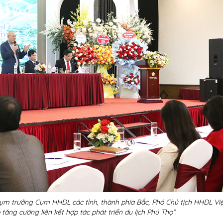
m trưởng Cụm HHDL các tỉnh, thành phía Bắc, Phó Chủ tịch HHDL Vi
 tăng cường liên kết hợp tác phát triển du lịch Phú Thọ”.