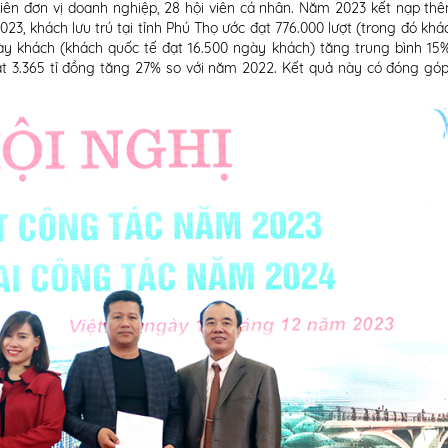
 viên đơn vị doanh nghiệp, 28 hội viên cá nhân. Năm 2023 kết nạp thê
023, khách lưu trú tại tỉnh Phú Thọ ước đạt 776.000 lượt (trong đó kh
gày khách (khách quốc tế đạt 16.500 ngày khách) tăng trung bình 15%
đạt 3.365 tỉ đồng tăng 27% so với năm 2022. Kết quả này có đóng gó