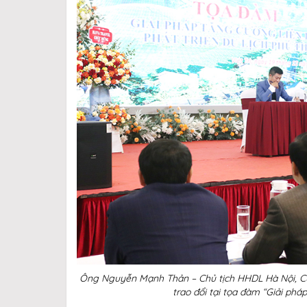
Ông Nguyễn Mạnh Thản – Chủ tịch HHDL Hà Nội, Cụ
trao đổi tại tọa đàm “Giải pháp