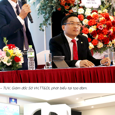
 TUV, Giám đốc Sở VH,TT&DL phát biểu tại tọa đàm.