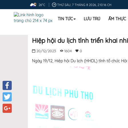
26°C
THỨ SÁU, 7 THÁNG 8 2026, 2:10:18 CH
TIN TỨC
LƯU TRÚ
ẨM THỰC
Hiệp hội du lịch tỉnh triển khai 
20/12/2023
1604
0
Ngày 19/12, Hiệp hội Du lịch (HHDL) tỉnh tổ chức Hộ
Facebook
Twitter
Google+