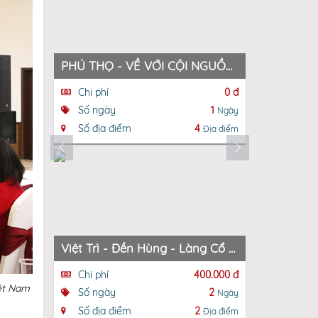
PHÚ THỌ - VỀ VỚI CỘI NGUỒN DÂN TỘC VIỆT NAM
Chi phí
0 đ
Chi phí
Số ngày
1
Số ngày
Ngày
Số địa điểm
4
Số địa đ
Địa điểm
Việt Trì - Đền Hùng - Làng Cổ Hùng Lô - KDL Nước Khoáng Nóng Thanh Thuỷ - Việt Trì
Chi phí
400.000 đ
Chi phí
ệt Nam
Số ngày
2
Số ngày
Ngày
Số địa điểm
2
Số địa đ
Địa điểm