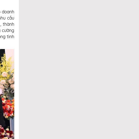
p doanh
nhu cầu
, thành
g cường
ng tình