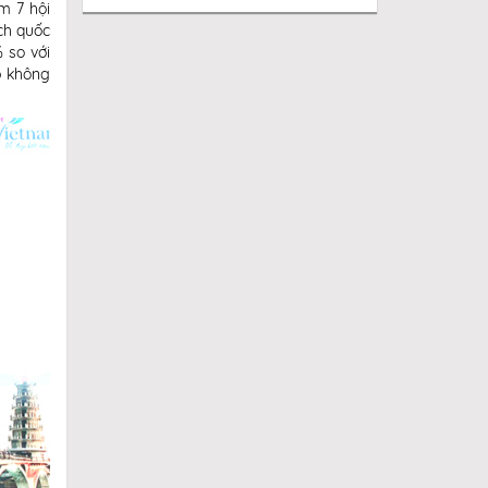
m 7 hội
ách quốc
 so với
p không