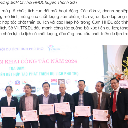
mừng BCH Chi hội HHDL huyện Thanh Sơn
ộ máy tổ chức, tích cực đổi mới hoạt động. Các đơn vị, doanh nghiệ
y mô kinh, nâng cao chất lượng sản phẩm, dịch vụ du lịch đáp ứng 
 hợp tác phát triển du lịch với các Hiệp hội trong Cụm HHDL các tỉnh
 lịch, Sở VH,TT&DL đẩy mạnh công tác quảng bá, xúc tiến du lịch; tăn
ân lực du lịch có chất lượng, đáp ứng nhu cầu phát triển du lịch tro