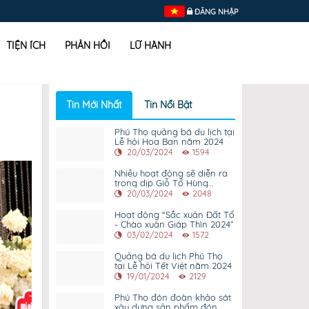
ĐĂNG NHẬP
TIỆN ÍCH
PHẢN HỒI
LỮ HÀNH
Tin Mới Nhất
Tin Nổi Bật
Phú Thọ quảng bá du lịch tại
Lễ hội Hoa Ban năm 2024
20/03/2024
1594
Nhiều hoạt động sẽ diễn ra
trong dịp Giỗ Tổ Hùng
Vương - Lễ hội Đền Hùng và
20/03/2024
2048
Tuần Văn hóa - Du lịch Đất
Tổ năm 2024.
Hoạt động “Sắc xuân Đất Tổ
- Chào xuân Giáp Thìn 2024”
03/02/2024
1572
Quảng bá du lịch Phú Thọ
tại Lễ hội Tết Việt năm 2024
19/01/2024
2129
Phú Thọ đón đoàn khảo sát
xây dựng sản phẩm đón