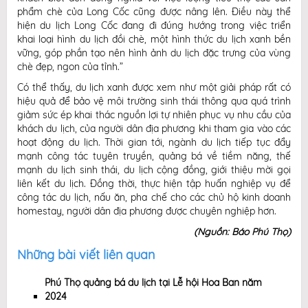
phẩm chè của Long Cốc cũng được nâng lên. Điều này thể
hiện du lịch Long Cốc đang đi đúng hướng trong việc triển
khai loại hình du lịch đồi chè, một hình thức du lịch xanh bền
vững, góp phần tạo nên hình ảnh du lịch đặc trưng của vùng
chè đẹp, ngon của tỉnh.”
Có thể thấy, du lịch xanh được xem như một giải pháp rất có
hiệu quả để bảo vệ môi trường sinh thái thông qua quá trình
giảm sức ép khai thác nguồn lợi tự nhiên phục vụ nhu cầu của
khách du lịch, của người dân địa phương khi tham gia vào các
hoạt động du lịch. Thời gian tới, ngành du lịch tiếp tục đẩy
mạnh công tác tuyên truyền, quảng bá về tiềm năng, thế
mạnh du lịch sinh thái, du lịch cộng đồng, giới thiệu mời gọi
liên kết du lịch. Đồng thời, thực hiện tập huấn nghiệp vụ để
công tác du lịch, nấu ăn, pha chế cho các chủ hộ kinh doanh
homestay, người dân địa phương được chuyên nghiệp hơn.
(Nguồn: Báo Phú Thọ)
Những bài viết liên quan
Phú Thọ quảng bá du lịch tại Lễ hội Hoa Ban năm
2024