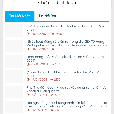
Chưa có bình luận
Tin Mới Nhất
Tin Nổi Bật
Phú Thọ quảng bá du lịch tại Lễ hội Hoa Ban năm
2024
20/03/2024
1596
Nhiều hoạt động sẽ diễn ra trong dịp Giỗ Tổ Hùng
Vương - Lễ hội Đền Hùng và Tuần Văn hóa - Du lịch
Đất Tổ năm 2024.
20/03/2024
2049
Hoạt động “Sắc xuân Đất Tổ - Chào xuân Giáp Thìn
2024”
03/02/2024
1573
Quảng bá du lịch Phú Thọ tại Lễ hội Tết Việt năm
2024
19/01/2024
2130
Phú Thọ đón đoàn khảo sát xây dựng sản phẩm đón
khách du lịch quốc tế
10/01/2024
1577
Hội nghị tổng kết Chương trình liên kết, hợp tác phát
triển du lịch 8 tỉnhTây Bắc mở rộng và Thành phố Hồ
Chí Minh năm 2023
26/12/2023
1665