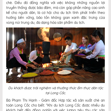
chè. Điều đó đồng nghĩa với việc không những nguồn lợi
truyền thống được bảo đảm, mà còn góp phần nâng cao sinh
kế cho người dân, là cơ hội cho du lịch tỉnh phát triển theo
hướng bền vững, bảo tồn không gian xanh đặc trưng của
vùng núi trung du, đa dạng hóa sản phẩm du lịch.
Du
khách được trải nghiệm và thưởng thức ẩm thực dân tộc
tại Long Cốc.
Bà Phạm Thị Hạnh - Giám đốc Hợp tác xã sản xuất chè an
toàn Long Cốc cho biết: “Khi du lịch Long Cốc được nhiều du
khách biết đến đồng nghĩa với việc lượng tiêu thụ các sản