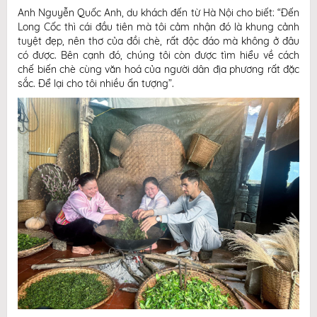
Anh Nguyễn Quốc Anh, du khách đến từ Hà Nội cho biết: “Đến
Long Cốc thì cái đầu tiên mà tôi cảm nhận đó là khung cảnh
tuyệt đẹp, nên thơ của đồi chè, rất độc đáo mà không ở đâu
có được. Bên cạnh đó, chúng tôi còn được tìm hiểu về cách
chế biến chè cùng văn hoá của người dân địa phương rất đặc
sắc. Để lại cho tôi nhiều ấn tượng”.