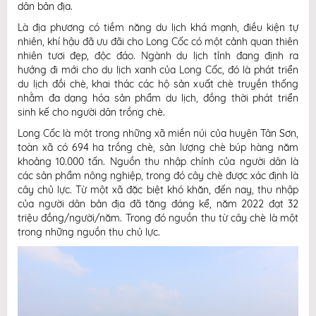
dân bản địa.
Là địa phương có tiềm năng du lịch khá mạnh, điều kiện tự
nhiên, khí hậu đã ưu đãi cho Long Cốc có một cảnh quan thiên
nhiên tươi đẹp, độc đáo. Ngành du lịch tỉnh đang định ra
hướng đi mới cho du lịch xanh của Long Cốc, đó là phát triển
du lịch đồi chè, khai thác các hộ sản xuất chè truyền thống
nhằm đa dạng hóa sản phẩm du lịch, đồng thời phát triển
sinh kế cho người dân trồng chè.
Long Cốc là một trong những xã miền núi của huyện Tân Sơn,
toàn xã có 694 ha trồng chè, sản lượng chè búp hàng năm
khoảng 10.000 tấn. Nguồn thu nhập chính của người dân là
các sản phẩm nông nghiệp, trong đó cây chè được xác định là
cây chủ lực. Từ một xã đặc biệt khó khăn, đến nay, thu nhập
của người dân bản địa đã tăng đáng kể, năm 2022 đạt 32
triệu đồng/người/năm. Trong đó nguồn thu từ cây chè là một
trong những nguồn thu chủ lực.