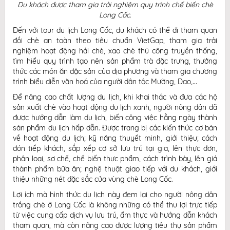
Du khách được tham gia trải nghiệm quy trình chế biến chè
Long Cốc.
Đến với tour du lịch Long Cốc, du khách có thể đi tham quan
đồi chè an toàn theo tiêu chuẩn VietGap, tham gia trải
nghiệm hoạt động hái chè, xao chè thủ công truyền thống,
tìm hiểu quy trình tạo nên sản phẩm trà đặc trưng, thưởng
thức các món ăn đặc sản của địa phương và tham gia chương
trình biểu diễn văn hoá của người dân tộc Mường, Dao,...
Để nâng cao chất lượng du lịch, khi khai thác và đưa các hộ
sản xuất chè vào hoạt động du lịch xanh, người nông dân đã
được hướng dẫn làm du lịch, biến công việc hằng ngày thành
sản phẩm du lịch hấp dẫn. Được trang bị các kiến thức cơ bản
về hoạt động du lịch; kỹ năng thuyết minh, giới thiệu; cách
đón tiếp khách, sắp xếp cơ sở lưu trú tại gia, lên thực đơn,
phân loại, sơ chế, chế biến thực phẩm, cách trình bày, lên giá
thành phẩm bữa ăn; nghệ thuật giao tiếp với du khách, giới
thiệu những nét đặc sắc của vùng chè Long Cốc.
Lợi ích mà hình thức du lịch này đem lại cho người nông dân
trồng chè ở Long Cốc là không những có thể thu lợi trực tiếp
từ việc cung cấp dịch vụ lưu trú, ẩm thực và hướng dẫn khách
tham quan, mà còn nâng cao được lượng tiêu thụ sản phẩm