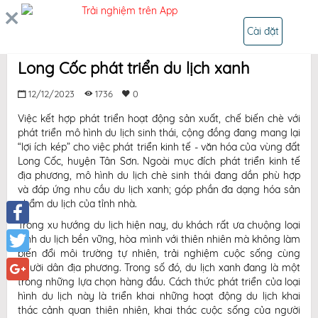
Trải nghiệm trên App
ĐĂNG NHẬP
Cài đặt
Long Cốc phát triển du lịch xanh
12/12/2023
1736
0
Việc kết hợp phát triển hoạt động sản xuất, chế biến chè với
phát triển mô hình du lịch sinh thái, cộng đồng đang mang lại
“lợi ích kép” cho việc phát triển kinh tế - văn hóa của vùng đất
Long Cốc, huyện Tân Sơn. Ngoài mục đích phát triển kinh tế
địa phương, mô hình du lịch chè sinh thái đang dần phù hợp
và đáp ứng nhu cầu du lịch xanh; góp phần đa dạng hóa sản
phẩm du lịch của tỉnh nhà.
Trong xu hướng du lịch hiện nay, du khách rất ưa chuộng loại
Facebook
hình du lịch bền vững, hòa mình với thiên nhiên mà không làm
biến đổi môi trường tự nhiên, trải nghiệm cuộc sống cùng
Twitter
người dân địa phương. Trong số đó, du lịch xanh đang là một
trong những lựa chọn hàng đầu. Cách thức phát triển của loại
Google+
hình du lịch này là triển khai những hoạt động du lịch khai
thác cảnh quan thiên nhiên, khai thác cuộc sống của người