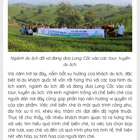
Ngành du lịch đã và đang đưa Long Cốc vào các tour, tuyến
du lịch.
Vài năm trở lại đây, nắm bắt xu hướng của khách du lịch, đặc
biệt là du khách quốc tế vốn rất hứng thú với các loại hình du
lịch xanh, ngành du lịch đã và đang đưa Long Cốc vào các
tour, tuyến du lịch. Với kinh nghiệm trồng và chế biến chè của
người dân nơi đây cũng góp phần tạo nên hương vị quyến rũ
của sản phẩm. Việc chế biến chè là một quá trình công phu,
đòi hỏi sự tỉ mỉ, khéo léo, thậm chí đạt đến độ nghệ thuật.
Thực tế cho thấy, rất nhiều khách tham quan tỏ ra hứng thú
với việc tìm hiểu quá trình chế biến chè, từ việc lựa chọn búp
chè tươi, xao chè và đến cả quá trình pha trà tinh tế, thể hiện
nét văn hóa, sự tinh hoa của người làm chè.