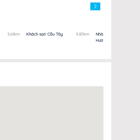
 Tây
9,83km
Nhà Nghỉ Mộc
9,85km
Khách sạn Roy
Hương 2
Phú Thọ