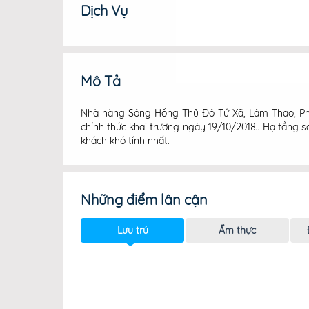
Dịch Vụ
Mô Tả
Nhà hàng Sông Hồng Thủ Đô Tứ Xã, Lâm Thao, Phú T
chính thức khai trương ngày 19/10/2018.. Hạ tầng 
khách khó tính nhất.
Những điểm lân cận
Lưu trú
Ẩm thực