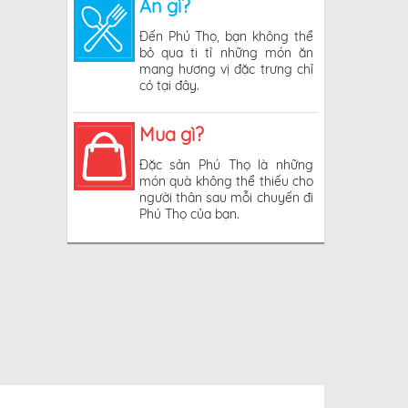
Ăn gì?
Đến Phú Thọ, bạn không thể
bỏ qua ti tỉ những món ăn
mang hương vị đặc trưng chỉ
có tại đây.
Mua gì?
Đặc sản Phú Thọ là những
món quà không thể thiếu cho
người thân sau mỗi chuyến đi
Phú Thọ của bạn.