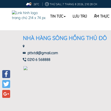
26°C
THỨ SÁU, 7 THÁNG 8 2026, 2:10:28 CH
TIN TỨC
LƯU TRÚ
ẨM THỰC
NHÀ HÀNG SÔNG HỒNG THỦ ĐÔ
pttxtdl@gmail.com
0210 6 568888
Facebook
Twitter
Google+