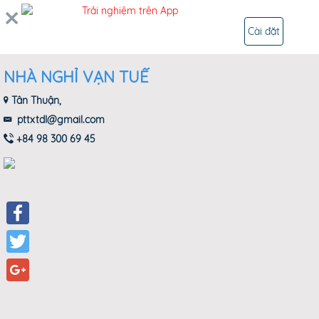
Trải nghiệm trên App
ĐĂNG NHẬP
Cài đặt
NHÀ NGHỈ VẠN TUẾ
Tân Thuận,
pttxtdl@gmail.com
+84 98 300 69 45
Facebook
Twitter
Google+