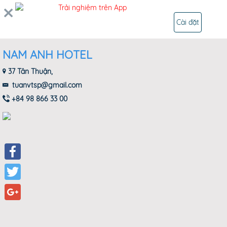
Trải nghiệm trên App
ĐĂNG NHẬP
Cài đặt
NAM ANH HOTEL
37 Tân Thuận,
tuanvtsp@gmail.com
+84 98 866 33 00
Facebook
Twitter
Google+