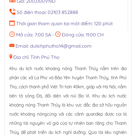
Giá: 200,000VNĐ
Số điện thoại: 02103 852888
Thời gian tham quan tại một điểm: 120 phút
Mở cửa: 7:00 SA -
Đóng cửa: 11:00 CH
Email: dulichphutho14@gmail.com
Địa chỉ: Tỉnh Phú Thọ
Khu du lịch nước khoáng nóng Thanh Thủy nằm trên địa
phận các xã La Phù và Bảo Yên huyện Thanh Thủy, tỉnh Phú
Thọ, cách thành phố Việt Trì hơn 40km, giáp với Hà Nội, nằm
bên tả sông Đà, đối diện với núi Ba Vì. Khu du lịch nước
khoáng nóng Thanh Thủy là khu vực đắc địa sở hữu nguồn
nước khoáng nóngcùng với các cảnh quanđẹp được coi là
những tài nguyên vô giá của tự nhiên ban tặng cho Thanh
Thủy để phát triển du lịch nghỉ dưỡng. Qua tài liệu nghiên