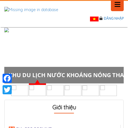
ĐĂNG NHẬP
TRANG CHỦ
LỊCH SỬ
TIN TỨC
PHẢN HỒI
KHU DU LỊCH NƯỚC KHOÁNG NÓNG THAN
LIÊN HỆ
Facebook
Twitter
Giới thiệu