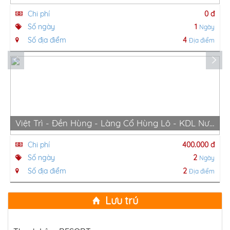
Chi phí
0 đ
Số ngày
1
Ngày
Số địa điểm
4
Địa điểm
Việt Trì - Đền Hùng - Làng Cổ Hùng Lô - KDL Nước Khoáng Nóng Thanh Thuỷ - Việt Trì
Chi phí
400.000 đ
Số ngày
2
Ngày
Số địa điểm
2
Địa điểm
Lưu trú