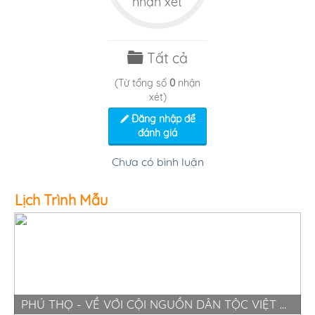
nhận xét
Tất cả
(Từ tổng số
0
nhận
xét)
Đăng nhập để
đánh giá
Chưa có bình luận
Lịch Trình Mẫu
PHÚ THỌ - VỀ VỚI CỘI NGUỒN DÂN TỘC VIỆT NAM