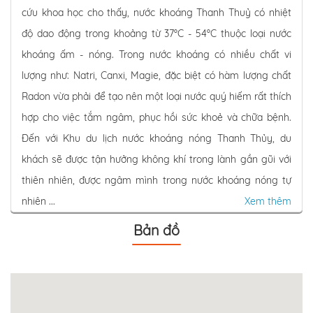
cứu khoa học cho thấy, nước khoáng Thanh Thuỷ có nhiệt
độ dao động trong khoảng từ 37ºC - 54ºC thuộc loại nước
khoáng ấm - nóng. Trong nước khoáng có nhiều chất vi
lượng như: Natri, Canxi, Magie, đặc biệt có hàm lượng chất
Radon vừa phải để tạo nên một loại nước quý hiếm rất thích
hợp cho việc tắm ngâm, phục hồi sức khoẻ và chữa bệnh.
Đến với Khu du lịch nước khoáng nóng Thanh Thủy, du
khách sẽ được tận hưởng không khí trong lành gần gũi với
thiên nhiên, được ngâm mình trong nước khoáng nóng tự
nhiên ...
Xem thêm
Bản đồ